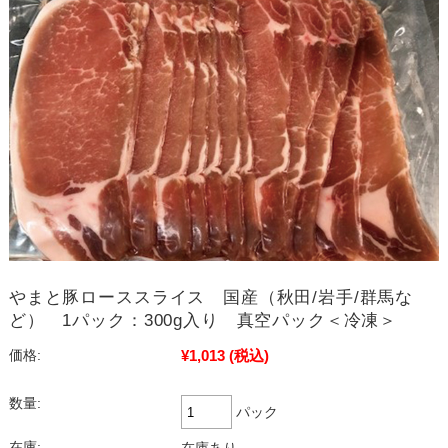
やまと豚ローススライス 国産（秋田/岩手/群馬な
ど） 1パック：300g入り 真空パック＜冷凍＞
¥1,013
(税込)
価格:
数量:
パック
在庫: